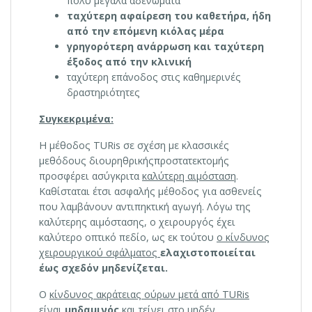
πολύ μεγάλα αδενώματα
ταχύτερη αφαίρεση του καθετήρα, ήδη
από την επόμενη κιόλας μέρα
γρηγορότερη ανάρρωση και ταχύτερη
έξοδος από την κλινική
ταχύτερη επάνοδος στις καθημερινές
δραστηριότητες
Συγκεκριμένα:
Η μέθοδος TURis σε σχέση με κλασσικές
μεθόδους διουρηθρικήςπροστατεκτομής
προσφέρει ασύγκριτα
καλύτερη αιμόσταση
.
Καθίσταται έτσι ασφαλής μέθοδος για ασθενείς
που λαμβάνουν αντιπηκτική αγωγή. Λόγω της
καλύτερης αιμόστασης, ο χειρουργός έχει
καλύτερο οπτικό πεδίο, ως εκ τούτου
ο κίνδυνος
χειρουργικού σφάλματος
ελαχιστοποιείται
έως σχεδόν μηδενίζεται.
Ο
κίνδυνος ακράτειας ούρων μετά από TURis
είναι
μηδαμινός
και τείνει στο μηδέν.