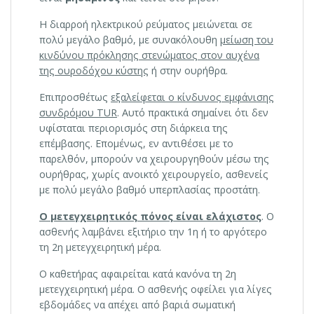
Η διαρροή ηλεκτρικού ρεύματος μειώνεται σε
πολύ μεγάλο βαθμό, με συνακόλουθη
μείωση του
κινδύνου πρόκλησης στενώματος στον αυχένα
της ουροδόχου κύστης
ή στην ουρήθρα.
Επιπροσθέτως
εξαλείφεται ο κίνδυνος εμφάνισης
συνδρόμου TUR
. Αυτό πρακτικά σημαίνει ότι δεν
υφίσταται περιορισμός στη διάρκεια της
επέμβασης. Επομένως, εν αντιθέσει με το
παρελθόν, μπορούν να χειρουργηθούν μέσω της
ουρήθρας, χωρίς ανοικτό χειρουργείο, ασθενείς
με πολύ μεγάλο βαθμό υπερπλασίας προστάτη.
Ο μετεγχειρητικός πόνος είναι ελάχιστος
. Ο
ασθενής λαμβάνει εξιτήριο την 1η ή το αργότερο
τη 2η μετεγχειρητική μέρα.
Ο καθετήρας αφαιρείται κατά κανόνα τη 2η
μετεγχειρητική μέρα. Ο ασθενής οφείλει για λίγες
εβδομάδες να απέχει από βαριά σωματική