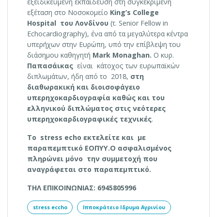
εξειδικευμένη εκπαίδευση στη συγκεκριμένη
εξέταση στο Νοσοκομείο
King
’
s
College
Hospital
του Λονδίνου
(τ. Senior Fellow in
Echocardiography), ένα από τα μεγαλύτερα κέντρα
υπερήχων στην Ευρώπη, υπό την επίβλεψη του
διάσημου καθηγητή
Mark
Monaghan
.
Ο κυρ.
Παπασάικας
είναι κάτοχος των ευρωπαϊκών
διπλωμάτων, ήδη από το 2018,
στη
διαθωρακική και διοισοφάγειο
υπερηχοκαρδιογραφία καθώς και του
ελληνικού διπλώματος στις νεότερες
υπερηχοκαρδιογραφικές τεχνικές
.
To
stress
echo
εκτελείτε και με
παραπεμπτικό ΕΟΠΥΥ.Ο ασφαλισμένος
πληρώνει μόνο την συμμετοχή που
αναγράφεται στο παραπεμπτικό.
ΤΗΛ ΕΠΙΚΟΙΝΩΝΙΑΣ
:
6945805996
stress eccho
Ιπποκράτειο Ιδρυμα Αγρινίου