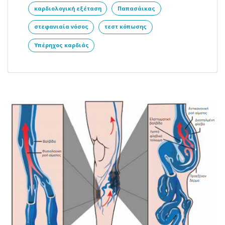
καρδιολογική εξέταση
Παπασάικας
στεφανιαία νόσος
τεστ κόπωσης
Υπέρηχος καρδιάς