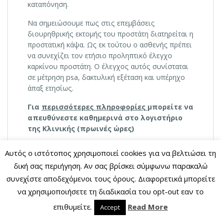
καταπόνηση.
Να σημειώσουμε πως στις επεμβάσεις
διουρηθρικής εκτομής του προστάτη διατηρείται η
προστατική κάψα. Ως εκ τούτου ο ασθενής πρέπει
να συνεχίζει τον ετήσιο προληπτικό έλεγχο
καρκίνου προστάτη. Ο έλεγχος αυτός συνίσταται
σε μέτρηση psa, δακτυλική εξέταση και υπέρηχο
άπαξ ετησίως.
Για
περισσότερες πληροφορίες
μπορείτε να
απευθύνεστε καθημερινά στο λογιστήριο
της Κλινικής (πρωινές ώρες)
Επίσης, στα τηλέφωνα 2641047721 –
Αυτός ο ιστότοπος χρησιμοποιεί cookies για να βελτιώσει τη
2641026677
(
καθημερινά
εκτός Σαββάτου και
δική σας περιήγηση. Αν σας βρίσκει σύμφωνω παρακαλώ
Κυριακής )
συνεχίστε αποδεχόμενοι τους όρους. Διαφορετικά μπορείτε
e-mail
:
ippokrateio.clinic@gmail.com
να χρησιμοποιήσετε τη διαδικασία του opt-out εαν το
επιθυμείτε.
Read More
Accept
TURis
αφαίρεση προστάτη