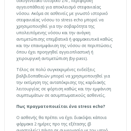
οικογενειακό ιστορικό ΣΝ , περιφερική
αγγειοπάθεια) για αποκλεισμό στεφανιαίας
νόσου. Ακόμα σε ασθενείς με γνωστό ιστορικό
στεφανιαίας νόσου το stress echo μπορεί να
χρησιμοποιηθεί για την σοβαρότητα της
υπολειπόμενης νόσου και την ανάγκη
αντιμετώπισης επεμβατικά ή φαρμακευτικά καθώς
και την επανεμφάνιση της νόσου σε περιπτώσεις
όπου έχει προηγηθεί αγγειοπλαστική ή
χειρουργική αντιμετώπιση (by-pass).
Τέλος σε πολύ συγκεκριμένες ενδείξεις
βαλβιδοπαθειών μπορεί να χρησιμοποιηθεί για
την εκτίμηση της ανταπόκρισης της καρδιακής
λειτουργίας σε φόρτιση καθώς και την εμφάνιση
συμπτωμάτων σε ασυμπτωματικούς ασθενείς.
Πως πραγματοποιείται ένα
stress
echo?
Ο ασθενής θα πρέπει να έχει διακόψει κάποια
φάρμακα 2 ημέρες προ της εξέτασης (β
αναστολείς) πάντα σε συνεργασία με τον ιατρό