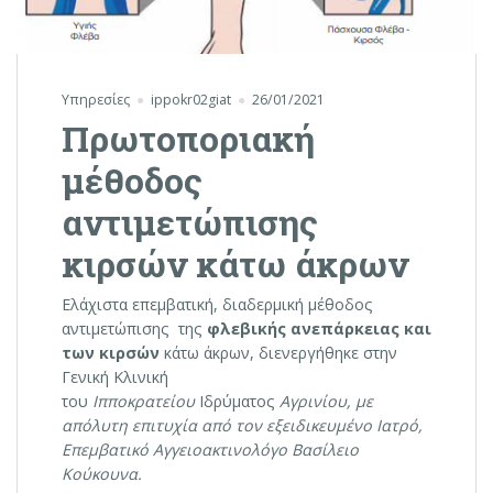
Υπηρεσίες
ippokr02giat
26/01/2021
Πρωτοποριακή
μέθοδος
αντιμετώπισης
κιρσών κάτω άκρων
Ελάχιστα επεμβατική, διαδερμική μέθοδος
αντιμετώπισης της
φλεβικής ανεπάρκειας και
των κιρσών
κάτω άκρων, διενεργήθηκε στην
Γενική Κλινική
του
Ιπποκρατείου
Ιδρύματος
Αγρινίου, με
απόλυτη ε
πιτυχία από τον εξειδικευμένο Ιατρό,
Επεμβατικό Αγγειοακτινολόγο Βασίλειο
Κούκουνα.