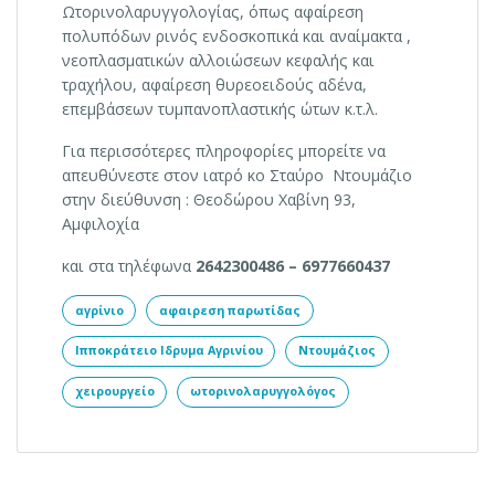
Ωτορινολαρυγγολογίας, όπως αφαίρεση
πολυπόδων ρινός ενδοσκοπικά και αναίμακτα ,
νεοπλασματικών αλλοιώσεων κεφαλής και
τραχήλου, αφαίρεση θυρεοειδούς αδένα,
επεμβάσεων τυμπανοπλαστικής ώτων κ.τ.λ.
Για περισσότερες πληροφορίες μπορείτε να
απευθύνεστε στον ιατρό κο Σταύρο Ντουμάζιο
στην διεύθυνση : Θεοδώρου Χαβίνη 93,
Αμφιλοχία
και στα τηλέφωνα
2642300486 – 6977660437
αγρίνιο
αφαιρεση παρωτίδας
Ιπποκράτειο Ιδρυμα Αγρινίου
Ντουμάζιος
χειρουργείο
ωτορινολαρυγγολόγος