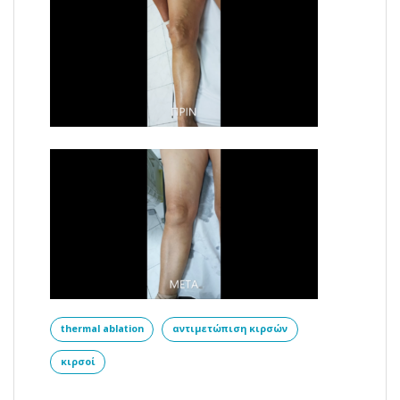
thermal ablation
αντιμετώπιση κιρσών
κιρσοί