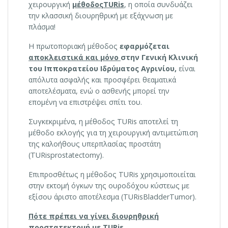
χειρουργική
μέθοδοςTURis
, η οποία συνδυάζει
την κλασσική διουρηθρική με εξάχνωση με
πλάσμα!
Η πρωτοποριακή μέθοδος
εφαρμόζεται
αποκλειστικά και μόνο
στην Γενική Κλινική
του Ιπποκρατείου Ιδρύματος Αγρινίου,
είναι
απόλυτα ασφαλής και προσφέρει θεαματικά
αποτελέσματα, ενώ ο ασθενής μπορεί την
επομένη να επιστρέψει σπίτι του.
Συγκεκριμένα, η μέθοδος TURis αποτελεί τη
μέθοδο εκλογής για τη χειρουργική αντιμετώπιση
της καλοήθους υπερπλασίας προστάτη
(TURisprostatectomy).
Επιπροσθέτως η μέθοδος TURis χρησιμοποιείται
στην εκτομή όγκων της ουροδόχου κύστεως με
εξίσου άριστο αποτέλεσμα (TURisBladderTumor).
Πότε πρέπει να γίνει διουρηθρική
προστατεκτομή με TURis