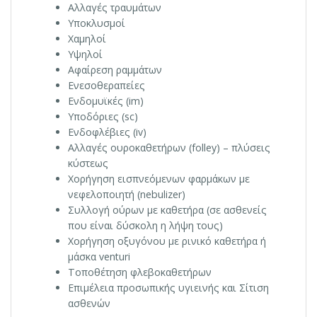
Αλλαγές τραυμάτων
Υποκλυσμοί
Χαμηλοί
Υψηλοί
Αφαίρεση ραμμάτων
Ενεσοθεραπείες
Ενδομυϊκές (im)
Υποδόριες (sc)
Ενδοφλέβιες (iv)
Αλλαγές ουροκαθετήρων (folley) – πλύσεις
κύστεως
Χορήγηση εισπνεόμενων φαρμάκων με
νεφελοποιητή (nebulizer)
Συλλογή ούρων με καθετήρα (σε ασθενείς
που είναι δύσκολη η λήψη τους)
Χορήγηση οξυγόνου με ρινικό καθετήρα ή
μάσκα venturi
Τοποθέτηση φλεβοκαθετήρων
Επιμέλεια προσωπικής υγιεινής και Σίτιση
ασθενών