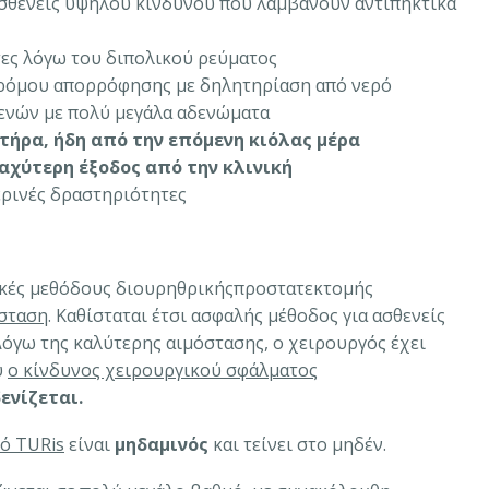
ασθενείς υψηλού κινδύνου που λαμβάνουν αντιπηκτικά
ες λόγω του διπολικού ρεύματος
δρόμου απορρόφησης με δηλητηρίαση από νερό
ενών με πολύ μεγάλα αδενώματα
τήρα, ήδη από την επόμενη κιόλας μέρα
αχύτερη έξοδος από την κλινική
ερινές δραστηριότητες
ικές μεθόδους διουρηθρικήςπροστατεκτομής
σταση
. Καθίσταται έτσι ασφαλής μέθοδος για ασθενείς
όγω της καλύτερης αιμόστασης, ο χειρουργός έχει
υ
ο κίνδυνος χειρουργικού σφάλματος
ενίζεται.
πό TURis
είναι
μηδαμινός
και τείνει στο μηδέν.