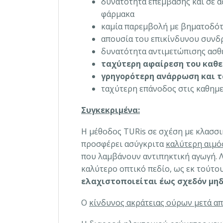
δυνατότητα επέμβασης και σε 
φάρμακα
καμία παρεμβολή με βηματοδότ
απουσία του επικίνδυνου συν
δυνατότητα αντιμετώπισης ασθ
ταχύτερη αφαίρεση του καθε
γρηγορότερη ανάρρωση και τ
ταχύτερη επάνοδος στις καθημ
Συγκεκριμένα:
Η μέθοδος TURis σε σχέση με κλασσ
προσφέρει ασύγκριτα
καλύτερη αιμό
που λαμβάνουν αντιπηκτική αγωγή. Λ
καλύτερο οπτικό πεδίο, ως εκ τούτο
ελαχιστοποιείται έως σχεδόν μηδ
Ο
κίνδυνος ακράτειας ούρων μετά α