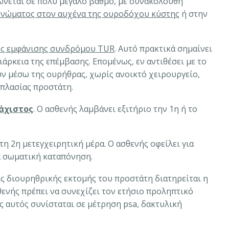
ώνεται σε πολύ μεγάλο βαθμό, με συνακόλουθη
ενώματος στον αυχένα της ουροδόχου κύστης
ή στην
νος εμφάνισης συνδρόμου TUR
. Αυτό πρακτικά σημαίνει
ιάρκεια της επέμβασης. Επομένως, εν αντιθέσει με το
ν μέσω της ουρήθρας, χωρίς ανοικτό χειρουργείο,
ρπλασίας προστάτη.
λάχιστος
. Ο ασθενής λαμβάνει εξιτήριο την 1η ή το
τη 2η μετεγχειρητική μέρα. Ο ασθενής οφείλει για
ά σωματική καταπόνηση.
ς διουρηθρικής εκτομής του προστάτη διατηρείται η
θενής πρέπει να συνεχίζει τον ετήσιο προληπτικό
ς αυτός συνίσταται σε μέτρηση psa, δακτυλική