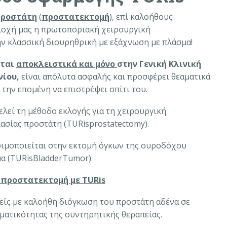
προστάτη
(
προστατεκτομή
), επί καλοήθους
ριοχή μας η πρωτοποριακή χειρουργική
την κλασσική διουρηθρική με εξάχνωση με πλάσμα!
εται
αποκλειστικά και μόνο
στην Γενική Κλινική
νίου,
είναι απόλυτα ασφαλής και προσφέρει θεαματικά
την επομένη να επιστρέψει σπίτι του.
ελεί τη μέθοδο εκλογής για τη χειρουργική
ασίας προστάτη (TURisprostatectomy).
ιμοποιείται στην εκτομή όγκων της ουροδόχου
α (TURisBladderTumor).
ή προστατεκτομή με TURis
είς με καλοήθη διόγκωση του προστάτη αδένα σε
ματικότητας της συντηρητικής θεραπείας.