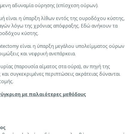
όμενη αδυναμία ούρησης (επίσχεση ούρων).
μή είναι η ύπαρξη λίθων εντός της ουροδόχου κύστης,
γών λόγω της χρόνιας απόφραξης. Εδώ ανήκουν τα
ροδόχου κύστης.
atectomy είναι η ύπαρξη μεγάλου υπολείμματος ούρων
ιμώξεις και νεφρική ανεπάρκεια.
ρίας (παρουσία αίματος στα ούρα), αν πηγή της
ς και συγκεκριμένες περιπτώσεις ακράτειας δύνανται
τομής.
σύγκριση με παλαιότερες μεθόδους
νος