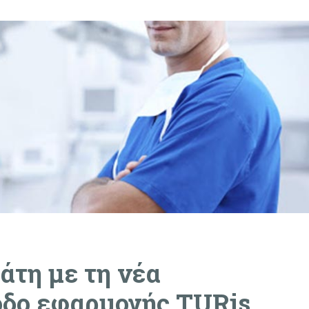
άτη με τη νέα
οδο εφαρμογής TURis