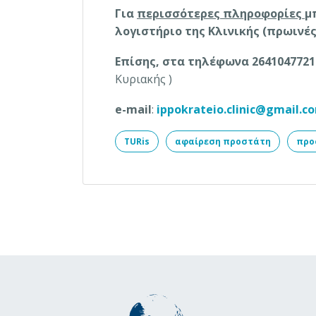
Για
περισσότερες πληροφορίες
μ
λογιστήριο της Κλινικής (πρωινές
Επίσης, στα τηλέφωνα 2641047721
Κυριακής )
e-mail
:
ippokrateio.clinic@gmail.c
TURis
αφαίρεση προστάτη
προ