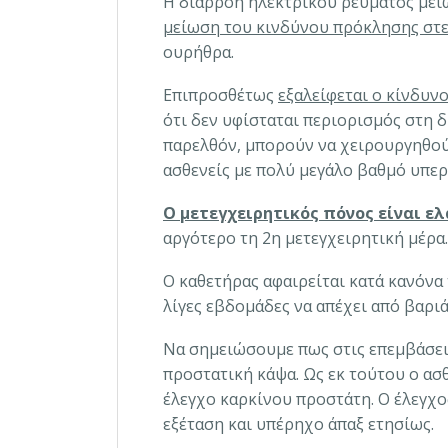
Η διαρροή ηλεκτρικού ρεύματος μει
μείωση του κινδύνου πρόκλησης στ
ουρήθρα.
Επιπροσθέτως
εξαλείφεται ο κίνδυ
ότι δεν υφίσταται περιορισμός στη δ
παρελθόν, μπορούν να χειρουργηθού
ασθενείς με πολύ μεγάλο βαθμό υπε
Ο μετεγχειρητικός πόνος είναι ε
αργότερο τη 2η μετεγχειρητική μέρα.
Ο καθετήρας αφαιρείται κατά κανόνα 
λίγες εβδομάδες να απέχει από βαρι
Να σημειώσουμε πως στις επεμβάσει
προστατική κάψα. Ως εκ τούτου ο ασ
έλεγχο καρκίνου προστάτη. Ο έλεγχο
εξέταση και υπέρηχο άπαξ ετησίως.