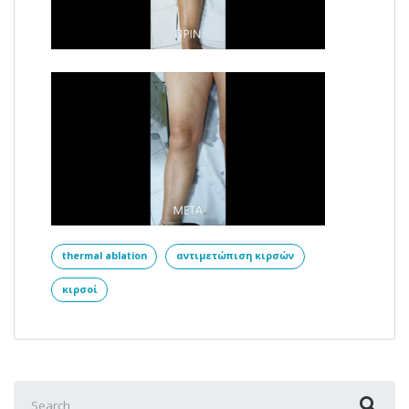
thermal ablation
αντιμετώπιση κιρσών
κιρσοί
Search