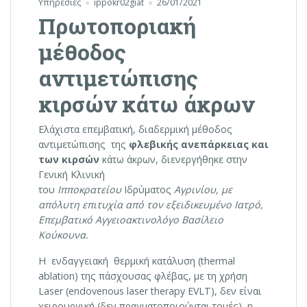
Υπηρεσίες
ippokr02giat
26/01/2021
Πρωτοποριακή
μέθοδος
αντιμετώπισης
κιρσών κάτω άκρων
Ελάχιστα επεμβατική, διαδερμική μέθοδος
αντιμετώπισης της
φλεβικής ανεπάρκειας και
των κιρσών
κάτω άκρων, διενεργήθηκε στην
Γενική Κλινική
του
Ιπποκρατείου
Ιδρύματος
Αγρινίου, με
απόλυτη ε
πιτυχία από τον εξειδικευμένο Ιατρό,
Επεμβατικό Αγγειοακτινολόγο Βασίλειο
Κούκουνα.
Η ενδαγγειακή θερμική κατάλυση (thermal
ablation) της πάσχουσας φλέβας, με τη χρήση
Laser (endovenous laser therapy EVLT), δεν είναι
χειρουργική (δεν πραγματοποιούνται τομές), η