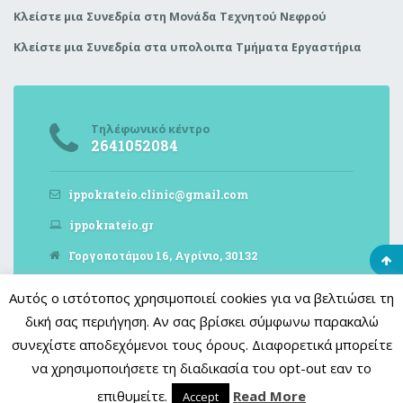
Κλείστε μια Συνεδρία στη Μονάδα Τεχνητού Νεφρού
Κλείστε μια Συνεδρία στα υπολοιπα Τμήματα Εργαστήρια
Τηλέφωνικό κέντρο
2641052084
ippokrateio.clinic@gmail.com
ippokrateio.gr
Γοργοποτάμου 16, Αγρίνιο, 30132
Αυτός ο ιστότοπος χρησιμοποιεί cookies για να βελτιώσει τη
δική σας περιήγηση. Αν σας βρίσκει σύμφωνω παρακαλώ
συνεχίστε αποδεχόμενοι τους όρους. Διαφορετικά μπορείτε
copyright © 2018 |
Ιπποκράτειο Γενική κλινική Αγρινίου
Με την
επιφύλαξη παντός νομίμου δικαιώματος.
να χρησιμοποιήσετε τη διαδικασία του opt-out εαν το
επιθυμείτε.
Read More
Accept