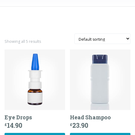
Showing all 5 results
Eye Drops
Head Shampoo
14.90
23.90
£
£