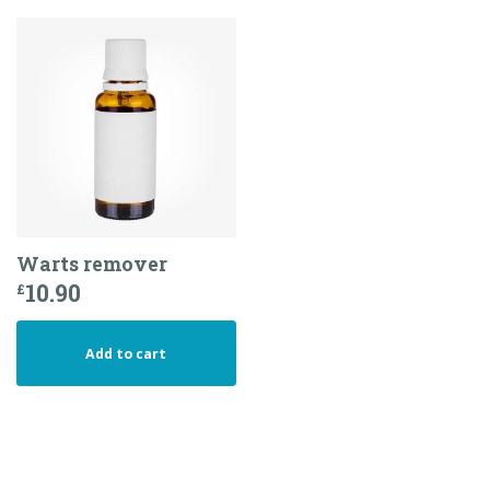
Warts remover
10.90
£
Add to cart