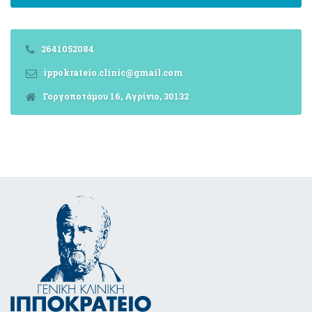
2641052084
ippokrateio.clinic@gmail.com
Γοργοποτάμου 16, Αγρίνιο, 30132