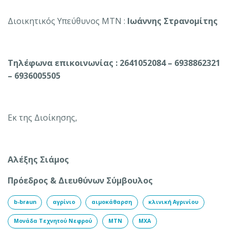
Διοικητικός Υπεύθυνος ΜΤΝ :
Ιωάννης Στρανομίτης
Τηλέφωνα επικοινωνίας : 2641052084 – 6938862321
– 6936005505
Εκ της Διοίκησης,
Αλέξης Σιάμος
Πρόεδρος
&
Διευθύνων Σύμβουλος
b-braun
αγρίνιο
αιμοκάθαρση
κλινική Αγρινίου
Μονάδα Τεχνητού Νεφρού
ΜΤΝ
ΜΧΑ