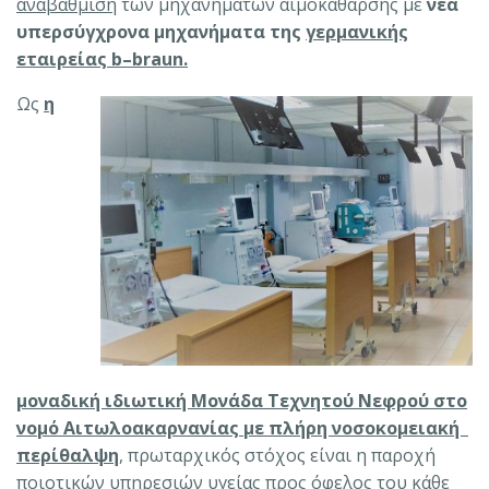
αναβάθμιση
των μηχανημάτων αιμοκάθαρσης με
νέα
υπερσύγχρονα μηχανήματα της
γερμανικής
εταιρείας
b
–
braun
.
Ως
η
μοναδική ιδιωτική Μονάδα Τεχνητού Νεφρού στο
νομό Αιτωλοακαρνανίας με πλήρη νοσοκομειακή
περίθαλψη
,
πρωταρχικός στόχος είναι η παροχή
ποιοτικών υπηρεσιών υγείας προς όφελος του κάθε