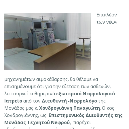
Επιπλέον
των νέων
μηχανημάτων αιμοκάθαρσης, θα θέλαμε να
επισημάνουμε ότι για την εξέταση των ασθενών,
λειτουργεί καθημερινά
εξωτερικό Νεφρολογικό
Ιατρείο
από τον
Διευθυντή -Νεφρολόγο
της
Μονάδας μας κ.
Χονδρογιάννη Παναγιώτη
. Ο κος
Χονδρογιάννης, ως
Επιστημονικός Διευθυντής της
Μο
νάδας Τεχνητού Νεφρού,
παρέχει