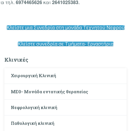
.
τα τηλ.
6974465626
και
2641025383
Κλείστε μια Συνεδρία στη μονάδα Τεχνητού Νεφρού
Κλείστε συνεδρία σε Τμήματα- Εργαστήρια
Κλινικές
Χειρουργική Κλινική
ΜΕΘ- Μονάδα εντατικής θεραπείας
Νεφρολογική κλινική
Παθολογική κλινική