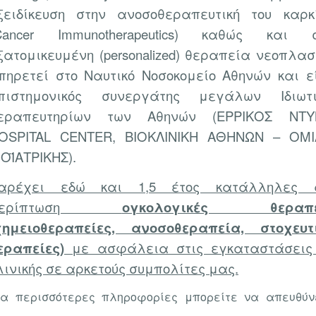
ξειδίκευση στην ανοσοθεραπευτική του καρκ
Cancer Immunotherapeutics) καθώς και σ
ξατομικευμένη (personalized) θεραπεία νεοπλασ
πηρετεί στο Ναυτικό Νοσοκομείο Αθηνών και ε
πιστημονικός συνεργάτης μεγάλων Ιδιωτι
εραπευτηρίων των Αθηνών (ΕΡΡΙΚΟΣ ΝΤΥ
OSPITAL CENTER, ΒΙΟΚΛΙΝΙΚΗ ΑΘΗΝΩΝ – ΟΜ
ΙΟΪΑΤΡΙΚΗΣ).
αρέχει εδώ και 1,5 έτος κατάλληλες 
περίπτωση
ογκολογικές θεραπε
χημειοθεραπείες, ανοσοθεραπεία, στοχευτ
εραπείες)
με ασφάλεια στις εγκαταστάσεις
λινικής σε αρκετούς συμπολίτες μας.
ια περισσότερες πληροφορίες μπορείτε να απευθύν