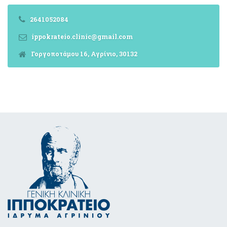
2641052084
ippokrateio.clinic@gmail.com
Γοργοποτάμου 16, Αγρίνιο, 30132